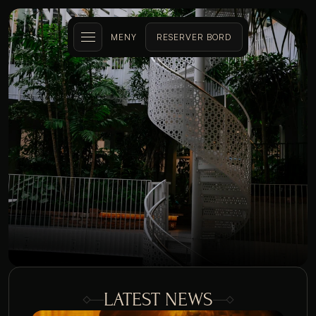
MENY
RESERVER BORD
EVENT PÅ 
GLØD
LATEST NEWS