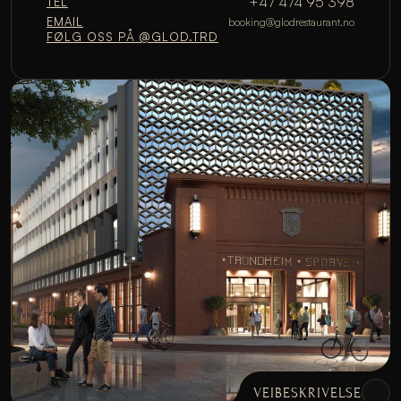
+47 474 95 398
TEL
EMAIL
booking@glodrestaurant.no
FØLG OSS PÅ @GLOD.TRD
VEIBESKRIVELSE